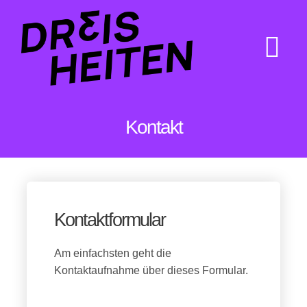
Zum
Inhalt
springen
Tog
Nav
Alle Folgen
Kontakt
Kontakt
Kontaktformular
Am einfachsten geht die
Kontaktaufnahme über dieses Formular.