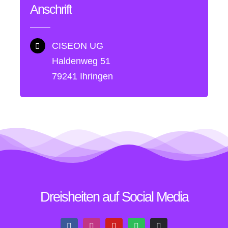
Anschrift
CISEON UG
Haldenweg 51
79241 Ihringen
Dreisheiten auf Social Media